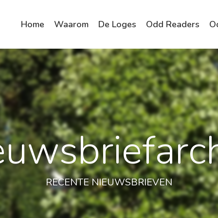
Home
Waarom
De Loges
Odd Readers
O
euwsbriefarch
RECENTE NIEUWSBRIEVEN