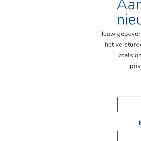
Aa
nie
Jouw gegeven
het versture
zoals o
priv