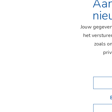
Aa
nie
Jouw gegeven
het versture
zoals o
priv