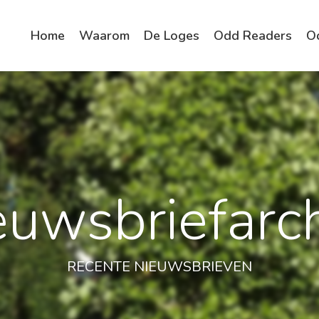
Home
Waarom
De Loges
Odd Readers
O
euwsbriefarch
RECENTE NIEUWSBRIEVEN