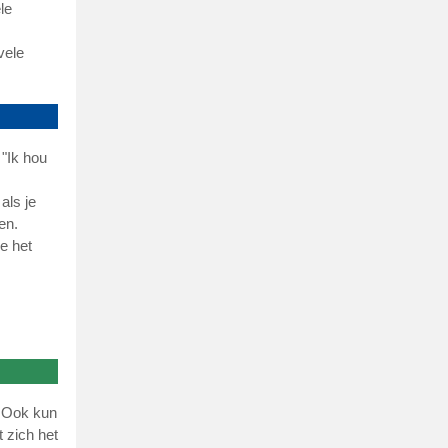
le
vele
 "Ik hou
als je
en.
e het
. Ook kun
 zich het