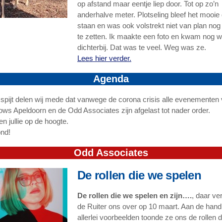
op afstand maar eentje liep door. Tot op zo’n
anderhalve meter. Plotseling bleef het mooie 
staan en was ook volstrekt niet van plan nog
te zetten. Ik maakte een foto en kwam nog w
dichterbij. Dat was te veel. Weg was ze.
Lees hier verder.
Agenda
 spijt delen wij mede dat vanwege de corona crisis alle evenementen
ows Apeldoorn en de Odd Associates zijn afgelast tot nader order.
n jullie op de hoogte.
ond!
Odd Associates
De rollen die we spelen
De rollen die we spelen en zijn….
, daar ve
de Ruiter ons over op 10 maart. Aan de hand
allerlei voorbeelden toonde ze ons de rollen 