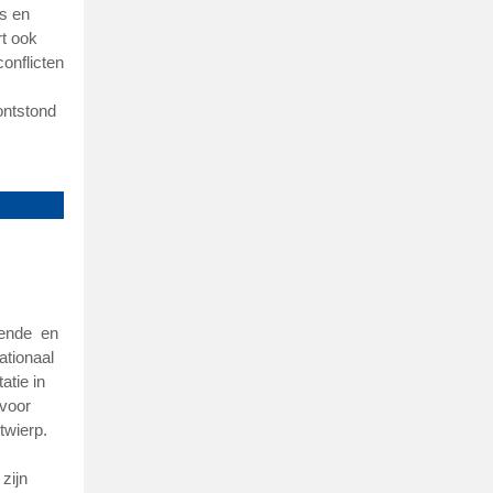
es en
rt ook
onflicten
ontstond
iende en
nationaal
atie in
 voor
twierp.
zijn