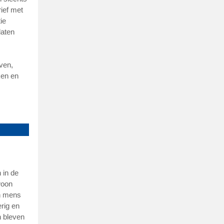
ief met
ie
laten
jven,
ken en
 in de
woon
en mens
rig en
 bleven