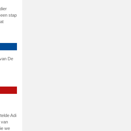
dier
 een stap
at
 van De
rtelde Adi
 van
die we