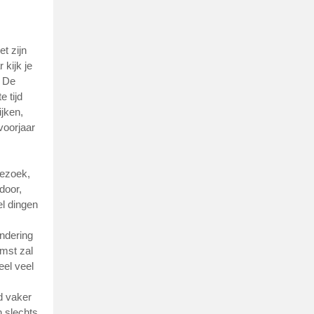
t zijn
 kijk je
. De
 tijd
ijken,
voorjaar
bezoek,
door,
l dingen
andering
omst zal
el veel
d vaker
n slechts