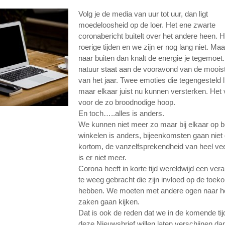
Volg je de media van uur tot uur, dan ligt
moedeloosheid op de loer. Het ene zwarte
coronabericht buitelt over het andere heen. He
roerige tijden en we zijn er nog lang niet. Maar
naar buiten dan knalt de energie je tegemoet
natuur staat aan de vooravond van de mooiste
van het jaar. Twee emoties die tegengesteld l
maar elkaar juist nu kunnen versterken. Het 
voor de zo broodnodige hoop.
En toch…..alles is anders.
We kunnen niet meer zo maar bij elkaar op 
winkelen is anders, bijeenkomsten gaan niet 
kortom, de vanzelfsprekendheid van heel vee
is er niet meer.
Corona heeft in korte tijd wereldwijd een ver
te weeg gebracht die zijn invloed op de toek
hebben. We moeten met andere ogen naar he
zaken gaan kijken.
Dat is ook de reden dat we in de komende tij
deze Nieuwsbrief willen laten verschijnen da