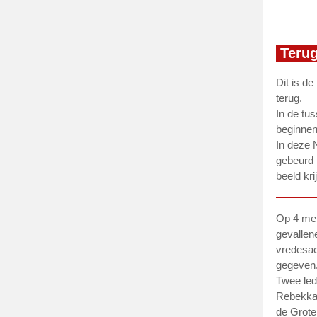
Terug
Dit is d
terug.
In de tu
beginnen
In deze 
gebeurd 
beeld kr
Op 4 mei
gevallen
vredesac
gegeven
Twee led
Rebekkah
de Grote