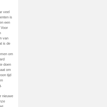
ar veel
enten is
 en een
 Voor
​​
en van
t is de
 nemen om
ard
 te doen
 gaat om
oon tijd
en
g.
ar nieuwe
onze
ld