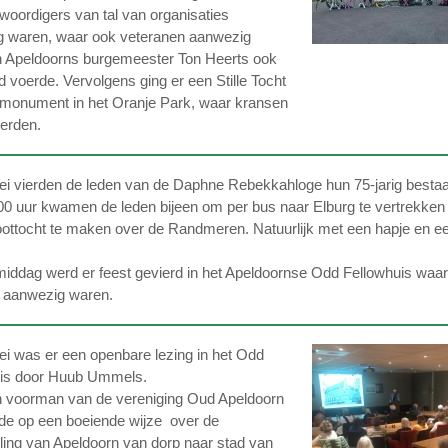
woordigers van tal van organisaties
 waren, waar ook veteranen aanwezig
 Apeldoorns burgemeester Ton Heerts ook
d voerde. Vervolgens ging er een Stille Tocht
 monument in het Oranje Park, waar kransen
erden.
i vierden de leden van de Daphne Rebekkahloge hun 75-jarig besta
00 uur kwamen de leden bijeen om per bus naar Elburg te vertrekken
ottocht te maken over de Randmeren. Natuurlijk met een hapje en e
middag werd er feest gevierd in het Apeldoornse Odd Fellowhuis waar
 aanwezig waren.
i was er een openbare lezing in het Odd
uis door Huub Ummels.
en voorman van de vereniging Oud Apeldoorn
lde op een boeiende wijze over de
ling van Apeldoorn van dorp naar stad van