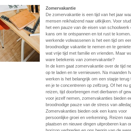
Zomervakantie
De zomervakantie is een tijd van het jaar wa
mensen reikhalzend naar uitkijken. Voor stud
het een pauze van de eisen van schoolwerk
kans om te ontspannen en tot rust te komen.
werkende volwassenen is het een tijd om een 
broodnodige vakantie te nemen en te geniet
wat vrije tijd met familie en vrienden. Maar wa
ware betekenis van zomervakantie?
In de kern gaat zomervakantie over de tijd
op te laden en te vernieuwen. Na maanden h
werken is het belangrijk om een ​​stapje terug
en je te concentreren op zelfzorg. Of het nu
reizen, tijd doorbrengen met dierbaren of gew
voor jezelf nemen, zomervakanties bieden e
broodnodige pauze van de stress van alleda
Zomervakanties bieden ook een kans voor
persoonlijke groei en verkenning. Reizen na
plaatsen en nieuwe dingen uitproberen kan 
horizon verbreden en ons begrip van de were