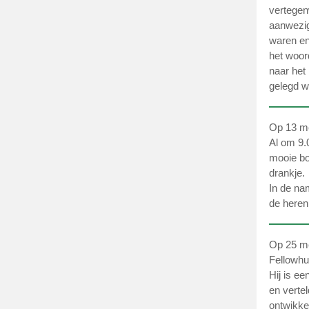
vertegen
aanwezig
waren en
het woor
naar het
gelegd w
Op 13 me
Al om 9.
mooie bo
drankje.
In de na
de heren
Op 25 me
Fellowh
Hij is e
en verte
ontwikke