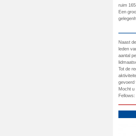
ruim 165
Een groo
gelegenhe
Naast de
leden va
aantal p
lidmaats
Tot de r
aktivite
gevoerd 
Mocht u 
Fellows