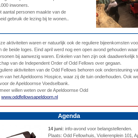
.000 inwoners.
t aantal personen maakte van de
id gebruik de lezing bij te wonen..
ze aktiviteiten waren er natuurlijk ook de reguliere bijeenkomsten voo
n de beide loges. Eind april werd nog een open avond gehouden waar 
ersonen bij aanwezig waren. Enkelen van hen zijn ook daadwerkelijk t
chap van de Independent Order of Odd Fellows over gegaan.
eguliere aktiviteiten van de Odd Fellows behoren ook ondersteuning v
iten van het Apeldoorns Hospice, waar zij de tuin onderhouden. Ook we
voor de Apeldoornse Voedselbank.
meer willen weten over de Apeldoornse Odd
:
www.oddfellowsapeldoorn.nl
Agenda
14 juni:
info-avond voor belangstellenden.
Plaats: Odd Fellowhuis, Violierenplein 101, 