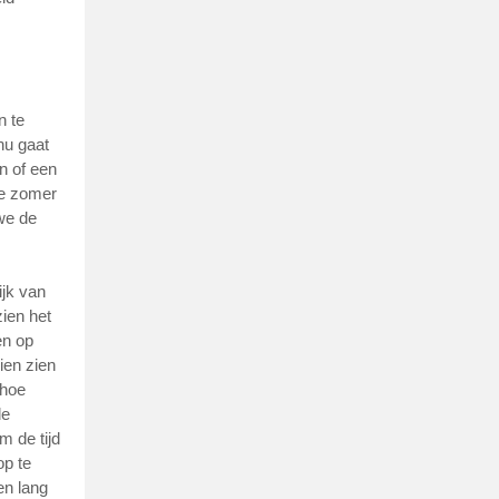
n te
nu gaat
en of een
de zomer
we de
ijk van
ien het
en op
ien zien
 hoe
de
m de tijd
op te
en lang