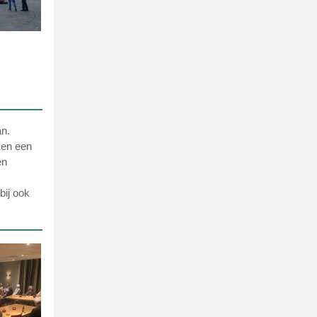
an.
 en een
en
bij ook