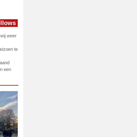
ellows
 wij weer
eizoen te
maand
en een