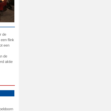
r de
een flink
ot een
an de
rd aktie
Apeldoorn