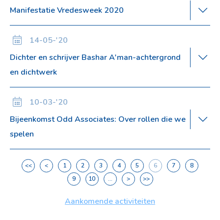
Manifestatie Vredesweek 2020
14-05-'20
Dichter en schrijver Bashar A'man-achtergrond
en dichtwerk
10-03-'20
Bijeenkomst Odd Associates: Over rollen die we
spelen
<<
<
1
2
3
4
5
6
7
8
9
10
...
>
>>
Aankomende activiteiten