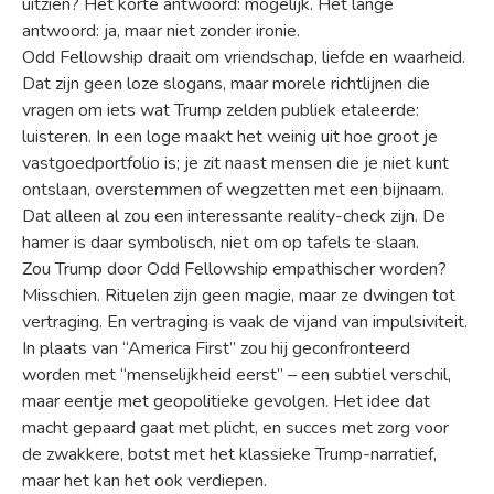
uitzien? Het korte antwoord: mogelijk. Het lange
antwoord: ja, maar niet zonder ironie.
Odd Fellowship draait om vriendschap, liefde en waarheid.
Dat zijn geen loze slogans, maar morele richtlijnen die
vragen om iets wat Trump zelden publiek etaleerde:
luisteren. In een loge maakt het weinig uit hoe groot je
vastgoedportfolio is; je zit naast mensen die je niet kunt
ontslaan, overstemmen of wegzetten met een bijnaam.
Dat alleen al zou een interessante reality-check zijn. De
hamer is daar symbolisch, niet om op tafels te slaan.
Zou Trump door Odd Fellowship empathischer worden?
Misschien. Rituelen zijn geen magie, maar ze dwingen tot
vertraging. En vertraging is vaak de vijand van impulsiviteit.
In plaats van “America First” zou hij geconfronteerd
worden met “menselijkheid eerst” – een subtiel verschil,
maar eentje met geopolitieke gevolgen. Het idee dat
macht gepaard gaat met plicht, en succes met zorg voor
de zwakkere, botst met het klassieke Trump-narratief,
maar het kan het ook verdiepen.