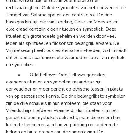
en de winkelhaak, die staan voor moraliteit en
rechtvaardigheid. Ook de symboliek van het bouwen en de
Tempel van Salomo spelen een centrale rol. De drie
basisgraden zijn die van Leerling, Gezel en Meester, en
elke graad kent zijn eigen rituelen en symboliek. Deze
rituelen zijn grotendeels geheim en worden door veel
leden als spiritueel en filosofisch belangrijk ervaren. De
Vrijmetselarij heeft ook esoterische invloeden, wat inhoudt
dat ze soms naar universele waarheden zoekt via mystiek
en symboliek.
• Odd Fellows: Odd Fellows gebruiken
eveneens rituelen en symbolen, maar deze zijn
eenvoudiger en meer gericht op ethische lessen in plaats
van op esoterische kennis. De drie belangrijkste symbolen
zijn de drie schakels in hun embleem, die staan voor
Vriendschap, Liefde en Waarheid. Hun rituelen zijn niet
gericht op een mystieke zoektocht, maar dienen om hun
leden te herinneren aan hun verplichting om anderen te
helpen en bij te dragen aan de samenleving. De