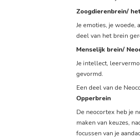
Zoogdierenbrein/ he
Je emoties, je woede, a
deel van het brein ge
Menselijk brein/ Neo
Je intellect, leerverm
gevormd.
Een deel van de Neoco
Opperbrein
De neocortex heb je no
maken van keuzes, na
focussen van je aandac