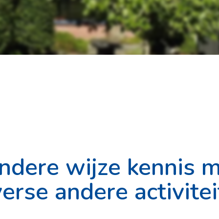
ndere wijze kennis 
erse andere activite