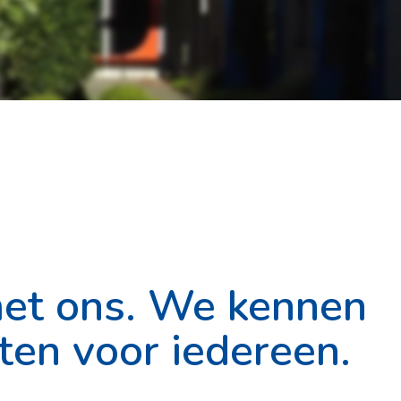
met ons. We kennen
iten voor iedereen.