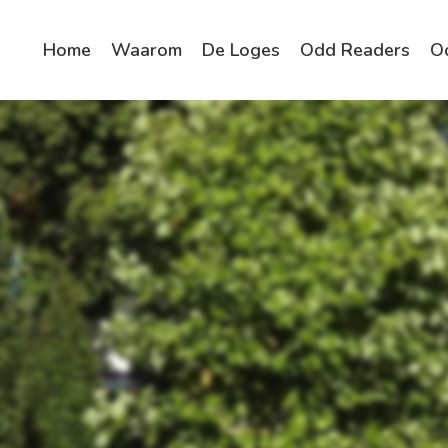
Home
Waarom
De Loges
Odd Readers
O