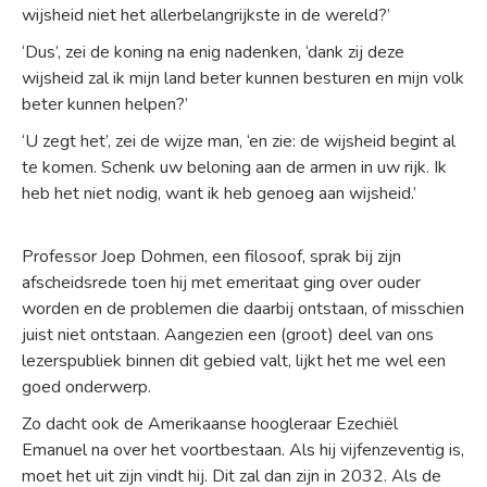
wijsheid niet het allerbelangrijkste in de wereld?’
‘Dus’, zei de koning na enig nadenken, ‘dank zij deze
wijsheid zal ik mijn land beter kunnen besturen en mijn volk
beter kunnen helpen?’
‘U zegt het’, zei de wijze man, ‘en zie: de wijsheid begint al
te komen. Schenk uw beloning aan de armen in uw rijk. Ik
heb het niet nodig, want ik heb genoeg aan wijsheid.’
Professor Joep Dohmen, een filosoof, sprak bij zijn
afscheidsrede toen hij met emeritaat ging over ouder
worden en de problemen die daarbij ontstaan, of misschien
juist niet ontstaan. Aangezien een (groot) deel van ons
lezerspubliek binnen dit gebied valt, lijkt het me wel een
goed onderwerp.
Zo dacht ook de Amerikaanse hoogleraar Ezechiël
Emanuel na over het voortbestaan. Als hij vijfenzeventig is,
moet het uit zijn vindt hij. Dit zal dan zijn in 2032. Als de