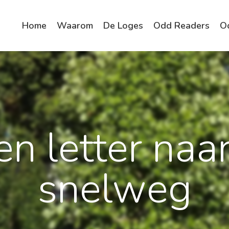
Home
Waarom
De Loges
Odd Readers
O
n letter naar
snelweg