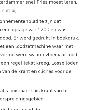
sterdammer snel Fries moest leren,
niet bij.
onnementenblad te zijn dat
n een oplage van 1200 en was
a dood. Er werd gedrukt in boekdruk.
met een loodzetmachine waar met
evormd werd waarin vloeibaar lood
 een regel tekst kreeg. Losse loden
 van de krant en clichés voor de
atis huis-aan-huis krant van te
erspreidingsgebied.
 de foto’s, deed de