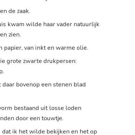
en de zaak.
huis kwam wilde haar vader natuurlijk
ten zien.
n papier, van inkt en warme olie.
Die grote zwarte drukpersen:
p.
t daar bovenop een stenen blad
orm bestaand uit losse loden
bonden door een touwtje.
g dat ik het wilde bekijken en het op