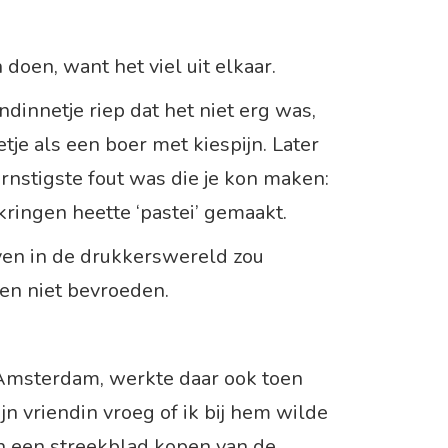
 doen, want het viel uit elkaar.
ndinnetje riep dat het niet erg was,
tje als een boer met kiespijn. Later
ernstigste fout was die je kon maken:
kkringen heette ‘pastei’ gemaakt.
even in de drukkerswereld zou
en niet bevroeden.
 Amsterdam, werkte daar ook toen
jn vriendin vroeg of ik bij hem wilde
n een streekblad kopen van de