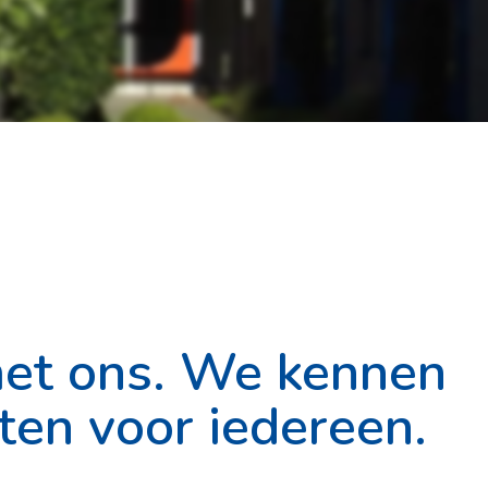
met ons. We kennen
iten voor iedereen.