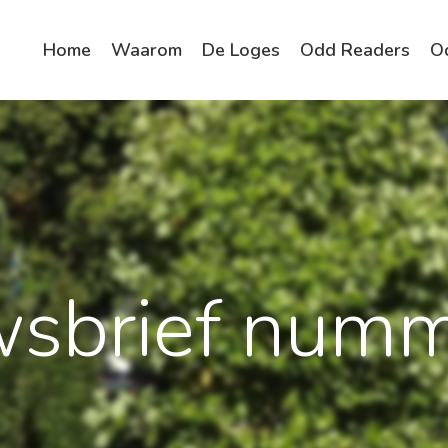
Home
Waarom
De Loges
Odd Readers
O
wsbrief numm