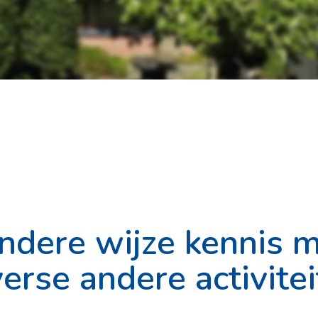
ndere wijze kennis 
erse andere activite