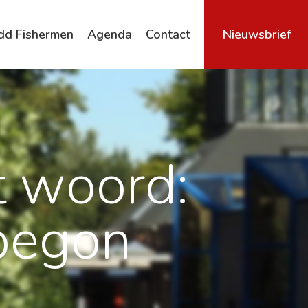
dd Fishermen
Agenda
Contact
Nieuwsbrief
Archief
t woord:
 begon