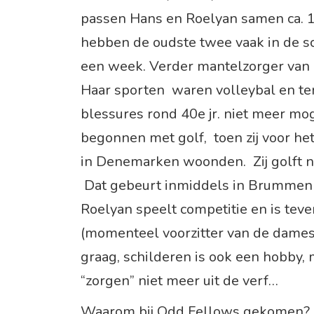
passen Hans en Roelyan samen ca. 
hebben de oudste twee vaak in de s
een week. Verder mantelzorger van mo
Haar sporten waren volleybal en te
blessures rond 40e jr. niet meer mo
begonnen met golf, toen zij voor he
in Denemarken woonden. Zij golft n
Dat gebeurt inmiddels in Brummen 
Roelyan speelt competitie en is teven
(momenteel voorzitter van de dames
graag, schilderen is ook een hobby,
“zorgen” niet meer uit de verf…
Waarom bij Odd Fellows gekomen? R