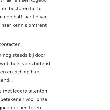
t haar en een logelid
en besloten lid te
een half jaar lid van
 haar kennis omtrent
contacten.
er nog steeds bij door
 wel heel verschillend
ven en zich op hun
jkend…
e met ieders talenten
 betekenen voor onze
 goed genoeg leren