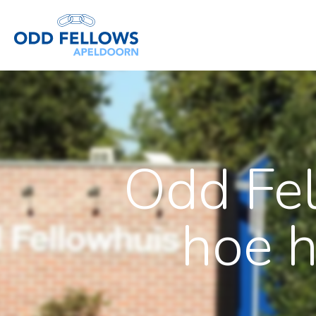
Odd Fel
hoe h