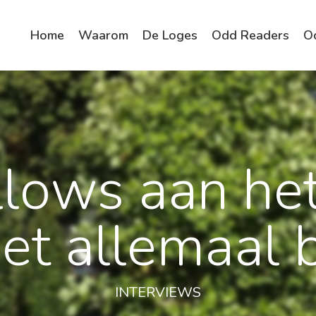
Home
Waarom
De Loges
Odd Readers
O
lows aan he
et allemaal
INTERVIEWS