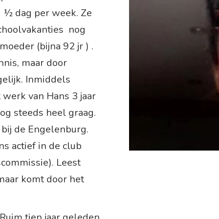
1 ½ dag per week. Ze
choolvakanties nog
eder (bijna 92 jr ) .
nnis, maar door
gelijk. Inmiddels
t werk van Hans 3 jaar
og steeds heel graag.
bij de Engelenburg.
s actief in de club
commissie). Leest
 maar komt door het
uim tien jaar geleden