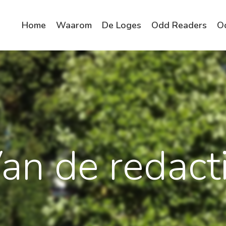
Home
Waarom
De Loges
Odd Readers
O
an de redact