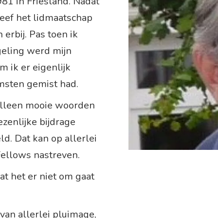
981 in Friesland. Nadat
leef het lidmaatschap
erbij. Pas toen ik
eling werd mijn
 ik er eigenlijk
omsten gemist had.
 alleen mooie woorden
enlijke bijdrage
d. Dat kan op allerlei
Fellows nastreven.
t het er niet om gaat
van allerlei pluimage,