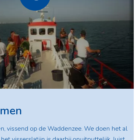
rmen
en, vissend op de Waddenzee. We doen het al
et visserslatijn is daarbij onuitputtelijk. Juist