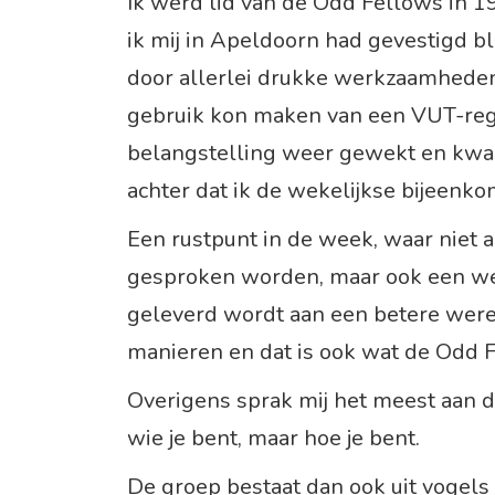
Ik werd lid van de Odd Fellows in 1
ik mij in Apeldoorn had gevestigd b
door allerlei drukke werkzaamheden 
gebruik kon maken van een VUT-reg
belangstelling weer gewekt en kwam
achter dat ik de wekelijkse bijeenk
Een rustpunt in de week, waar niet
gesproken worden, maar ook een wez
geleverd wordt aan een betere werel
manieren en dat is ook wat de Odd 
Overigens sprak mij het meest aan da
wie je bent, maar hoe je bent.
De groep bestaat dan ook uit vogels 