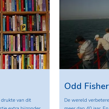
Odd Fishe
drukte van dit
De wereld verbeter
je extra bijzonder.
meer dan 40 jaar. En h