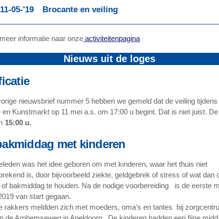
11-05-'19
Brocante en veiling
meer informatie naar onze
activiteitenpagina
Nieuws uit de loges
ficatie
vorige nieuwsbrief nummer 5 hebben we gemeld dat de veiling tijdens
en Kunstmarkt op 11 mei a.s. om 17:00 u begint. Dat is niet juist. De 
om
15:00 u.
bakmiddag met kinderen
geleden was het idee geboren om met kinderen, waar het thuis niet
prekend is, door bijvoorbeeld ziekte, geldgebrek of stress of wat dan 
 of bakmiddag te houden. Na de nodige voorbereiding is de eerste 
2019 van start gegaan.
je rakkers meldden zich met moeders, oma’s en tantes bij zorgcentr
n de Arnhemseweg in Apeldoorn. De kinderen hadden een fijne midd