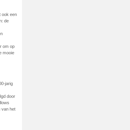
gt ook een
n: de
en
er om op
re mooie
0-jarig
lgd door
llows
g van het