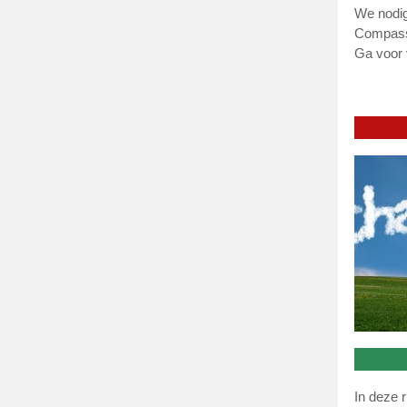
We nodige
Compassi
Ga voor 
In deze r