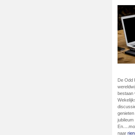
De Odd F
wereldwi
bestaan 
Wekelijk
discussi
genieten
jubileum
En….moch
naar
rie