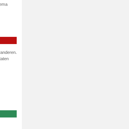
thema
eranderen.
taten