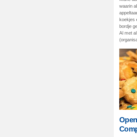
waarin a
appeltaa
koekjes 
bordje g
Al met a
(organis
Open 
Comp