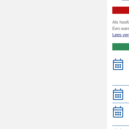
Als hoof
Een war
Lees verd