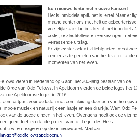
Een nieuwe lente met nieuwe kansen!
Het is inmiddels april, het is lente! Maar er li
maand achter ons met heftige gebeurtenisse
vreselijke aanslag in Utrecht met inmiddels 4
dodelijke slachtoffers en verkiezingen met e
verrassende uitslag.
Er zijn echter ook altijd lichtpunten: mooi we
een terras te genieten van het leven of ande
momenten van het leven.
ellows vieren in Nederland op 6 april het 200-jarig bestaan van de
jde Orde van Odd Fellows. In Apeldoorn vierden de beide loges het 10
van de Apeldoornse loges in 2016.
s een rustpunt voor de leden met een inleiding door een van hen gevo
e, mooie muziek en natuurlijk een hapje en een drankje. Want Odd Fe
 ook van de goede dingen in het leven. Overigens heeft ook de vierin
 een goed doel: een kinderproject van het Leger des Heils.
t u willen reageren op deze nieuwsbrief. Mail dan
ninniger@oddfellowsapeldoorn.n