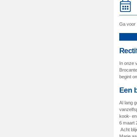
Ga voor 
Recti
In onze 
Brocante 
begint 
Een 
Al lang 
vanzelfs
kook- en
6 maart 
Acht bli
Marie aa