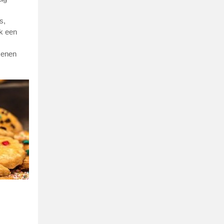
s,
k een
senen