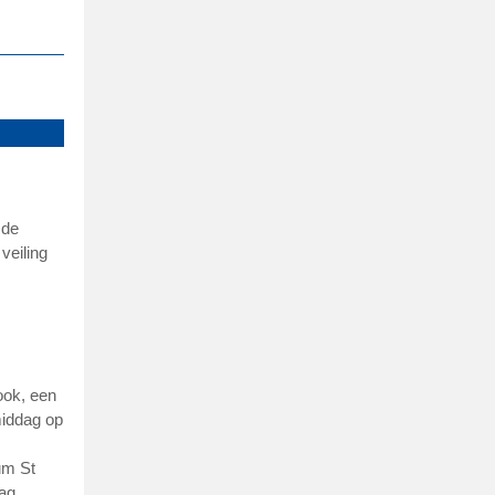
 de
veiling
ook, een
middag op
um St
ag