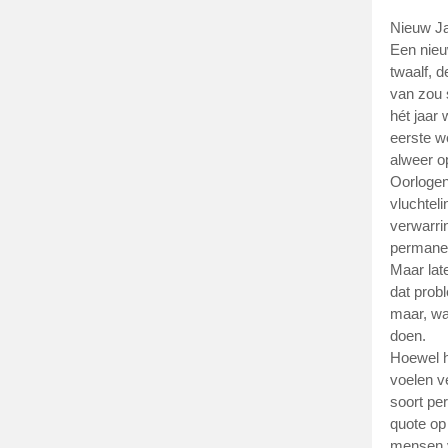
Nieuw J
Een nieuw
twaalf, 
van zou s
hét jaar 
eerste w
alweer op
Oorlogen,
vluchtel
verwarri
permanent
Maar lat
dat prob
maar, wa
doen.
Hoewel h
voelen v
soort per
quote op
mensen v