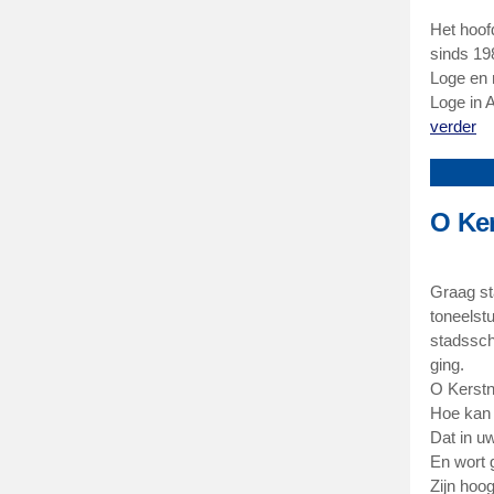
Het hoof
sinds 19
Loge en 
Loge in A
verder
O Ke
Graag sta
toneelst
stadssch
ging.
O Kerstn
Hoe kan 
Dat in uw
En wort 
Zijn hoo