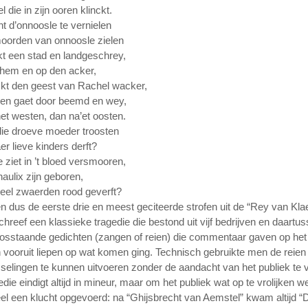
 die in zijn ooren klinckt.
t d’onnoosle te vernielen
moorden van onnoosle zielen
t een stad en landgeschrey,
ehem en op den acker,
t den geest van Rachel wacker,
en gaet door beemd en wey,
et westen, dan na’et oosten.
die droeve moeder troosten
r lieve kinders derft?
 ziet in ’t bloed versmooren,
aulix zijn geboren,
eel zwaerden rood geverft?
n dus de eerste drie en meest geciteerde strofen uit de “Rey van Kla
chreef een klassieke tragedie die bestond uit vijf bedrijven en daartu
losstaande gedichten (zangen of reien) die commentaar gaven op het
en vooruit liepen op wat komen ging. Technisch gebruikte men de reie
selingen te kunnen uitvoeren zonder de aandacht van het publiek te v
die eindigt altijd in mineur, maar om het publiek wat op te vrolijken w
eel een klucht opgevoerd: na “Ghijsbrecht van Aemstel” kwam altijd “D