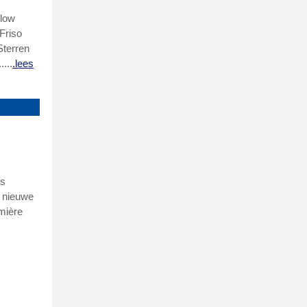
llow
Friso
Sterren
...
.lees
ls
e nieuwe
mière