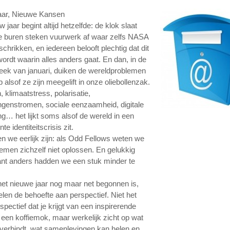
aar, Nieuwe Kansen
 jaar begint altijd hetzelfde: de klok slaat
de buren steken vuurwerk af waar zelfs NASA
chrikken, en iedereen belooft plechtig dat dit
wordt waarin alles anders gaat. En dan, in de
eek van januari, duiken de wereldproblemen
 alsof ze zijn meegelift in onze oliebollenzak.
 klimaatstress, polarisatie,
ingenstromen, sociale eenzaamheid, digitale
ng… het lijkt soms alsof de wereld in een
e identiteitscrisis zit.
en we eerlijk zijn: als Odd Fellows weten we
lemen zichzelf niet oplossen. En gelukkig
nt anders hadden we een stuk minder te
et nieuwe jaar nog maar net begonnen is,
elen de behoefte aan perspectief. Niet het
spectief dat je krijgt van een inspirerende
 een koffiemok, maar werkelijk zicht op wat
erbindt, wat samenlevingen kan helen en