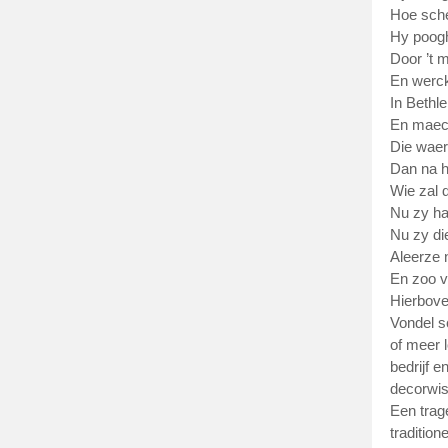
Hoe schel
Hy poogh
Door ’t 
En werck
In Bethl
En maeck
Die waer
Dan na h
Wie zal 
Nu zy hae
Nu zy die
Aleerze n
En zoo v
Hierbove
Vondel s
of meer 
bedrijf 
decorwis
Een trage
tradition