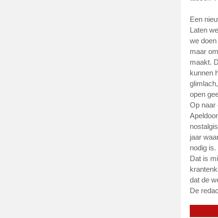
Een nieu
Laten we
we doen e
maar omd
maakt. D
kunnen h
glimlach
open gee
Op naar 
Apeldoor
nostalgi
jaar waar
nodig is.
Dat is m
krantenk
dat de we
De redac