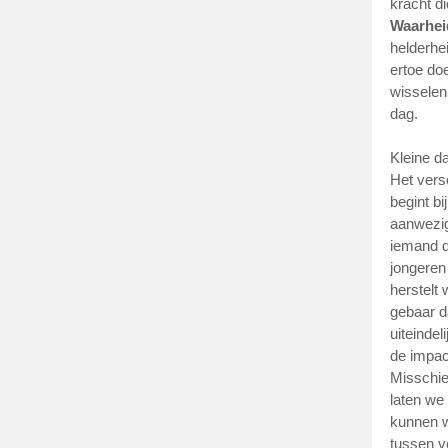
kracht d
Waarhei
helderhe
ertoe do
wisselen
dag.
Kleine da
Het vers
begint b
aanwezig
iemand d
jongeren
herstelt 
gebaar d
uiteinde
de impact
Misschie
laten we
kunnen w
tussen v