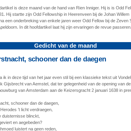
dartikel is deze maand van de hand van Rien Inniger. Hij is is Odd Fe
81. Hij startte zijn Odd Fellowship in Heerenveen bij de Johan Willem 
na een onderbreking van enkele jaren weer Odd Fellow bij de Zeven 
peldoorn. In dit hoofdartikel laat hij zijn ervaringen de revue passeren..
Gedicht van de maand
rstnacht, schooner dan de daegen
 ik in deze tijd van het jaar even stil bij een klassieke tekst uit Vonde
uk Gijsbrecht van Aemstel, dat ter gelegenheid van de opening van d
ouwburg van Amsterdam aan de Keizersgracht 2 januari 1638 in pre
acht, schooner dan de daegen,
Herodes ’t licht verdraegen,
 duisternisse blinckt,
geviert en aegebeden?
ghmoed luistert na geen reden,