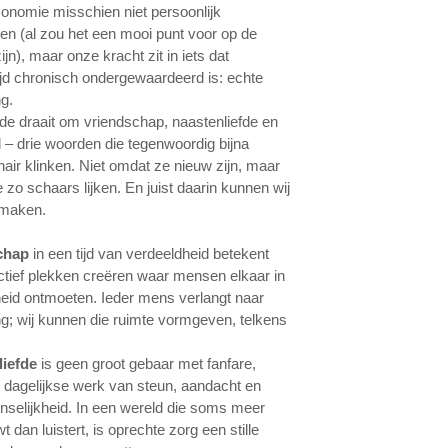
onomie misschien niet persoonlijk
ren (al zou het een mooi punt voor op de
jn), maar onze kracht zit in iets dat
jd chronisch ondergewaardeerd is: echte
ng.
e draait om vriendschap, naastenliefde en
 – drie woorden die tegenwoordig bijna
nair klinken. Niet omdat ze nieuw zijn, maar
zo schaars lijken. En juist daarin kunnen wij
 maken.
chap
in een tijd van verdeeldheid betekent
ctief plekken creëren waar mensen elkaar in
eid ontmoeten. Ieder mens verlangt naar
ng; wij kunnen die ruimte vormgeven, telkens
liefde
is geen groot gebaar met fanfare,
 dagelijkse werk van steun, aandacht en
elijkheid. In een wereld die soms meer
 dan luistert, is oprechte zorg een stille