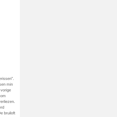
erissen”.
ssen min
 vorige
n om
erliezen.
erd
e bruiloft