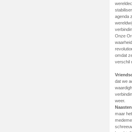
wereldec
stabilise
agenda zi
wereldwi
verbindi
Onze Ord
waarheid
revolutio
omdat ze 
verschil
Vriends
dat we a
waardigh
verbindi
weer.
Naasten
maar het
medemens
schreeuwt