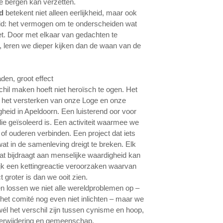
ie bergen kan verzetten.
d
betekent niet alleen eerlijkheid, maar ook
id: het vermogen om te onderscheiden wat
et. Door met elkaar van gedachten te
, leren we dieper kijken dan de waan van de
den, groot effect
chil maken hoeft niet heroïsch te ogen. Het
ij het versterken van onze Loge en onze
heid in Apeldoorn. Een luisterend oor voor
ie geïsoleerd is. Een activiteit waarmee we
 of ouderen verbinden. Een project dat iets
wat in de samenleving dreigt te breken. Elk
at bijdraagt aan menselijke waardigheid kan
lijk een kettingreactie veroorzaken waarvan
 groter is dan we ooit zien.
n lossen we niet alle wereldproblemen op –
 het comité nog even niet inlichten – maar we
él het verschil zijn tussen cynisme en hoop,
erwijdering en gemeenschap.