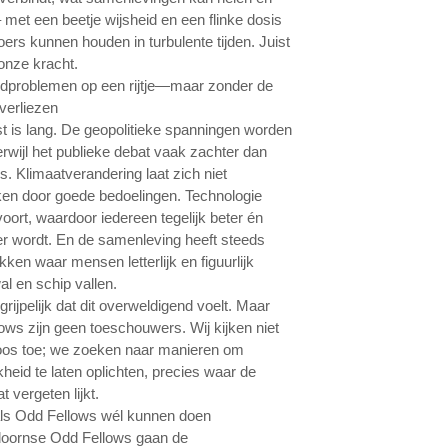
 met een beetje wijsheid en een flinke dosis
oers kunnen houden in turbulente tijden. Juist
 onze kracht.
dproblemen op een rijtje—maar zonder de
verliezen
jst is lang. De geopolitieke spanningen worden
erwijl het publieke debat vaak zachter dan
s. Klimaatverandering laat zich niet
ken door goede bedoelingen. Technologie
oort, waardoor iedereen tegelijk beter én
r wordt. En de samenleving heeft steeds
ken waar mensen letterlijk en figuurlijk
al en schip vallen.
grijpelijk dat dit overweldigend voelt. Maar
ows zijn geen toeschouwers. Wij kijken niet
os toe; we zoeken naar manieren om
heid te laten oplichten, precies waar de
t vergeten lijkt.
als Odd Fellows wél kunnen doen
oornse Odd Fellows gaan de