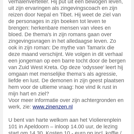
verhalenverteller. Hij put uit een bewogen leven,
uit zijn ervaringen als zingevingscoach en zijn
reizen door Nepal en Tibet. Hij weet de ziel van
de personages in zijn boeken tot leven te
brengen: herkenbare mensen van vlees en
bloed. De thema's in zijn romans gaan over
zingevingsvragen in het alledaagse leven. Zo
ook in zijn roman: De mythe van Tamarix die
deze maand verschijnt. We volgen in dit verhaal
een jongeman op een barre tocht door de bergen
van Zuid West Kreta. Op deze ‘odyssee' leert hij
omgaan met menselijke thema’s als agressie,
liefde en lust. De demonen in zijn geest plaatsen
hem voor de ultieme vraag: hoe vind ik rust in
mijn hart en ziel?
Voor meer informatie over zijn achtergronden en
werk, zie:
www.zinenzen.nl
U bent van harte welkom aan het Violierenplein
101 in Apeldoorn – inloop 14.00 uur, de lezing
start om 14.30. Kosten 10,- euro pp incl. koffie /