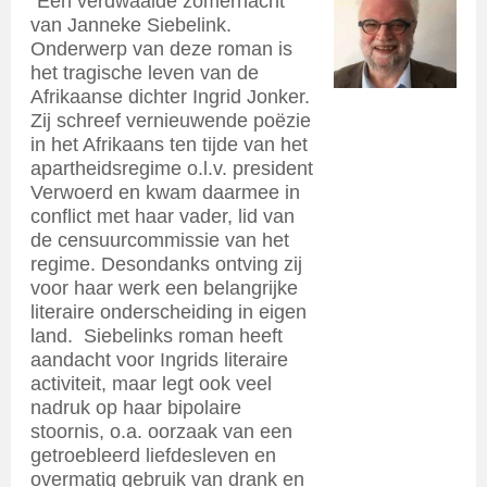
“Een verdwaalde zomernacht”
van Janneke Siebelink.
Onderwerp van deze roman is
het tragische leven van de
Afrikaanse dichter Ingrid Jonker.
Zij schreef vernieuwende poëzie
in het Afrikaans ten tijde van het
apartheidsregime o.l.v. president
Verwoerd en kwam daarmee in
conflict met haar vader, lid van
de censuurcommissie van het
regime. Desondanks ontving zij
voor haar werk een belangrijke
literaire onderscheiding in eigen
land. Siebelinks roman heeft
aandacht voor Ingrids literaire
activiteit, maar legt ook veel
nadruk op haar bipolaire
stoornis, o.a. oorzaak van een
getroebleerd liefdesleven en
overmatig gebruik van drank en