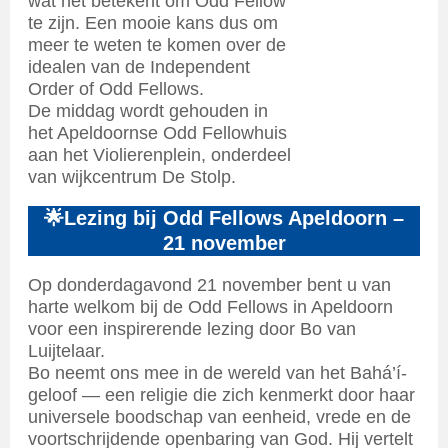
wat het betekent om Odd Fellow
te zijn. Een mooie kans dus om
meer te weten te komen over de
idealen van de Independent
Order of Odd Fellows.
De middag wordt gehouden in
het Apeldoornse Odd Fellowhuis
aan het Violierenplein, onderdeel
van wijkcentrum De Stolp.
🌟Lezing bij Odd Fellows Apeldoorn –
21 november
Op donderdagavond 21 november bent u van
harte welkom bij de Odd Fellows in Apeldoorn
voor een inspirerende lezing door Bo van
Luijtelaar.
Bo neemt ons mee in de wereld van het Bahá’í-
geloof — een religie die zich kenmerkt door haar
universele boodschap van eenheid, vrede en de
voortschrijdende openbaring van God. Hij vertelt